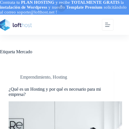
Contrata tu
PLAN HOSTING
y recibe
TOTALMENTE GRATIS
la
instalación de Wordpress
y nuestro
Template Premium
solicitándolo
al correo soporte@lofthost.net !
Saltar
al
contenido
Etiqueta
Mercado
Emprendimiento
,
Hosting
¿Qué es un Hosting y por qué es necesario para mi
empresa?