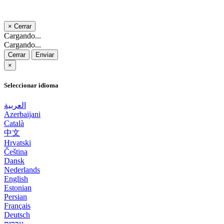
×
Cerrar
Cargando...
Cargando...
Cerrar
Enviar
×
Seleccionar idioma
العربية
Azerbaijani
Català
中文
Hrvatski
Čeština
Dansk
Nederlands
English
Estonian
Persian
Français
Deutsch
עברית