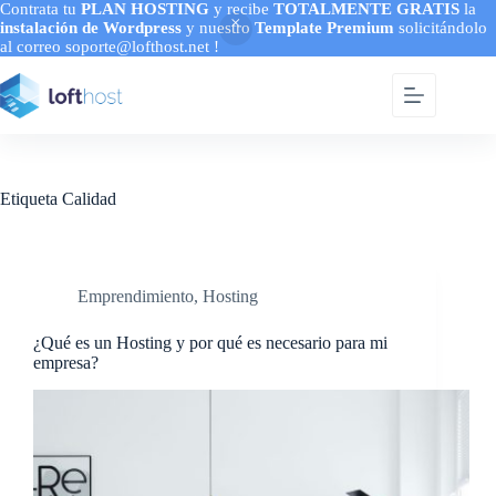
Contrata tu
PLAN HOSTING
y recibe
TOTALMENTE GRATIS
la
instalación de Wordpress
y nuestro
Template Premium
solicitándolo
al correo soporte@lofthost.net !
Saltar
al
contenido
Etiqueta
Calidad
Emprendimiento
,
Hosting
¿Qué es un Hosting y por qué es necesario para mi
empresa?