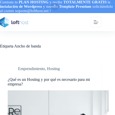
Contrata tu
PLAN HOSTING
y recibe
TOTALMENTE GRATIS
la
instalación de Wordpress
y nuestro
Template Premium
solicitándolo
al correo soporte@lofthost.net !
Saltar
al
contenido
Etiqueta
Ancho de banda
Emprendimiento
,
Hosting
¿Qué es un Hosting y por qué es necesario para mi
empresa?