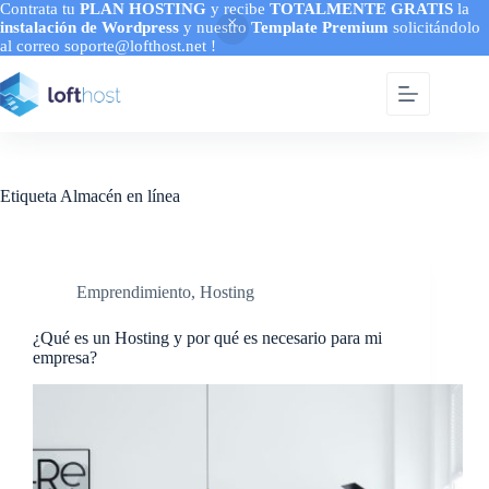
Contrata tu
PLAN HOSTING
y recibe
TOTALMENTE GRATIS
la
instalación de Wordpress
y nuestro
Template Premium
solicitándolo
al correo soporte@lofthost.net !
Saltar
al
contenido
Etiqueta
Almacén en línea
Emprendimiento
,
Hosting
¿Qué es un Hosting y por qué es necesario para mi
empresa?