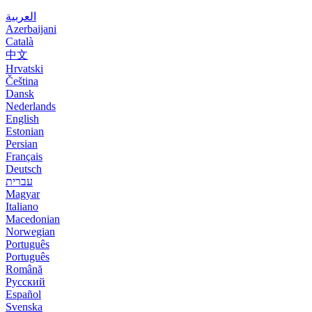
العربية
Azerbaijani
Català
中文
Hrvatski
Čeština
Dansk
Nederlands
English
Estonian
Persian
Français
Deutsch
עברית
Magyar
Italiano
Macedonian
Norwegian
Português
Português
Română
Русский
Español
Svenska