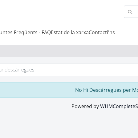
untes Freqüents - FAQ
Estat de la xarxa
Contacti'ns
No Hi Descàrregues per M
Powered by
WHMCompleteSo