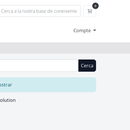
0
Carro de Comande
Compte
Cerca
ostrar
lution